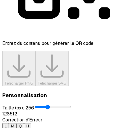
Entrez du contenu pour générer le QR code
Télécharger PNG
Télécharger SVG
Personnalisation
Taille (px)
:
256
128
512
Correction d'Erreur
L
M
Q
H