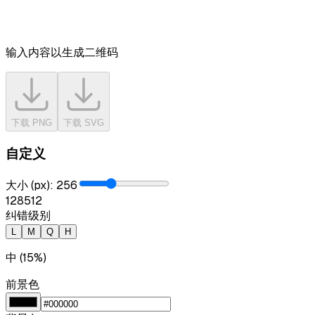
输入内容以生成二维码
下载 PNG
下载 SVG
自定义
大小 (px)
:
256
128
512
纠错级别
L
M
Q
H
中 (15%)
前景色