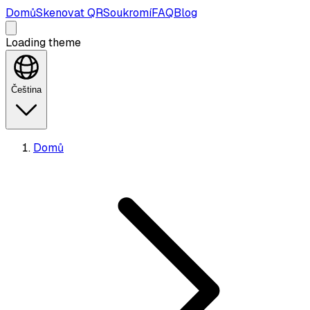
Domů
Skenovat QR
Soukromí
FAQ
Blog
Loading theme
Čeština
Domů