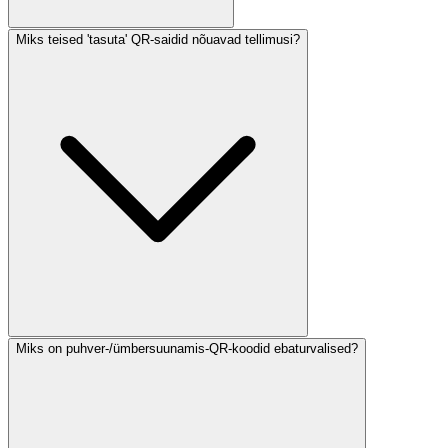
Miks teised 'tasuta' QR-saidid nõuavad tellimusi?
Miks on puhver-/ümbersuunamis-QR-koodid ebaturvalised?