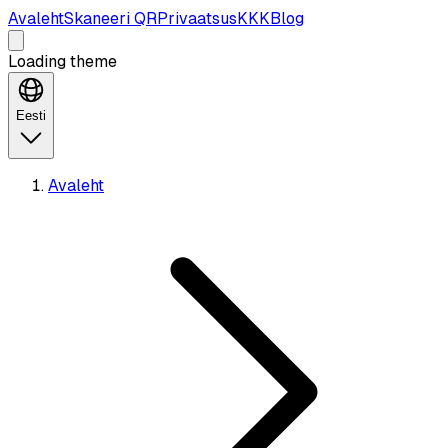
Avaleht
Skaneeri QR
Privaatsus
KKK
Blog
Loading theme
Eesti
Avaleht