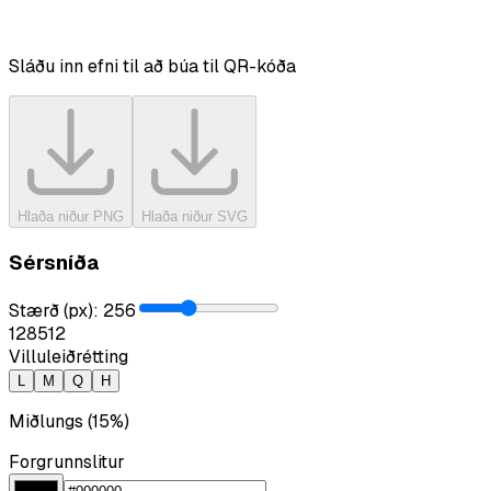
Sláðu inn efni til að búa til QR-kóða
Hlaða niður PNG
Hlaða niður SVG
Sérsníða
Stærð (px)
:
256
128
512
Villuleiðrétting
L
M
Q
H
Miðlungs (15%)
Forgrunnslitur