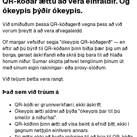
QR-kóðar ættu að vera einfaldir. Og
ókeypis þýðir ókeypis.
Við smíðuðum þessa QR-kóðagerð vegna þess að við
vorum þreytt á að vera afvegaleidd.
Of margar vefsíður segja "ókeypis QR-kóðagerð" — en
eftir að þú býrð til QR-kóðann þinn biðja þær þig um að
borga, gerast áskrifandi eða skrá þig bara til að hlaða
honum niður. Sumar skipta jafnvel tenglinum þínum út
með sínum eigin rakningar- eða proxy-slóðum.
Við teljum þetta vera rangt.
Það sem við trúum á
QR-kóði er grunnverkfæri, ekki áskrift.
Ókeypis ætti aldrei að þýða "ókeypis þar til þú
smellir á niðurhal".
QR-kóðinn þinn ætti að vísa beint á efnið þitt, ekki í
gegnum netþjón einhvers annars.
Þú ættir ekki að þurfa reikning til að búa til QR-kóða.