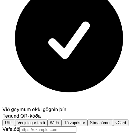
Við geymum ekki gögnin þín
Tegund QR-kóða
URL
Venjulegur texti
Wi-Fi
Tölvupóstur
Símanúmer
vCard
Vefslóð