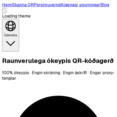
Heim
Skanna QR
Persónuvernd
Algengar spurningar
Blog
Loading theme
Íslenska
Raunverulega ókeypis QR-kóðagerð
100% ókeypis · Engin skráning · Engin áskrift · Engar proxy-
tenglar