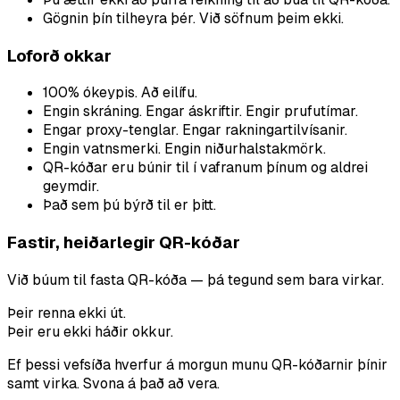
Gögnin þín tilheyra þér. Við söfnum þeim ekki.
Loforð okkar
100% ókeypis. Að eilífu.
Engin skráning. Engar áskriftir. Engir prufutímar.
Engar proxy-tenglar. Engar rakningartilvísanir.
Engin vatnsmerki. Engin niðurhalstakmörk.
QR-kóðar eru búnir til í vafranum þínum og aldrei
geymdir.
Það sem þú býrð til er þitt.
Fastir, heiðarlegir QR-kóðar
Við búum til fasta QR-kóða — þá tegund sem bara virkar.
Þeir renna ekki út.
Þeir eru ekki háðir okkur.
Ef þessi vefsíða hverfur á morgun munu QR-kóðarnir þínir
samt virka. Svona á það að vera.