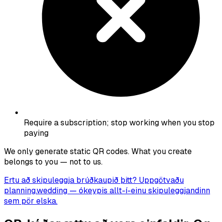
Require a subscription; stop working when you stop
paying
We only generate static QR codes. What you create
belongs to you — not to us.
Ertu að skipuleggja brúðkaupið þitt? Uppgötvaðu
planning.wedding
— ókeypis allt-í-einu skipuleggjandinn
sem pör elska.