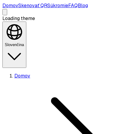
Domov
Skenovať QR
Súkromie
FAQ
Blog
Loading theme
Slovenčina
Domov