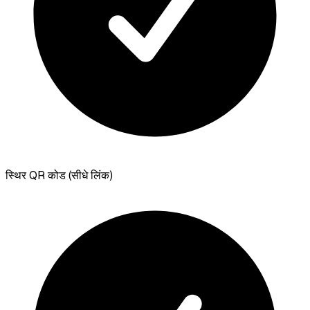
स्थिर QR कोड (सीधे लिंक)