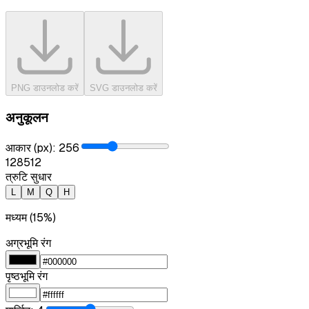
PNG डाउनलोड करें
SVG डाउनलोड करें
अनुकूलन
आकार (px)
:
256
128
512
त्रुटि सुधार
L
M
Q
H
मध्यम (15%)
अग्रभूमि रंग
पृष्ठभूमि रंग