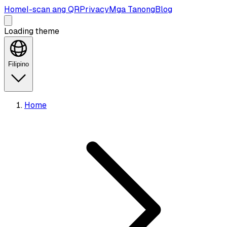
Home
I-scan ang QR
Privacy
Mga Tanong
Blog
Loading theme
Filipino
Home